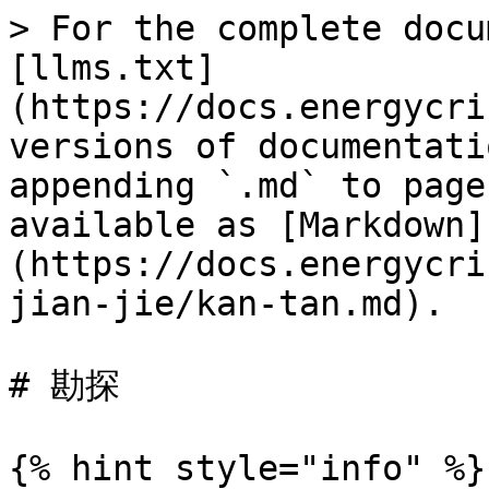
> For the complete docu
[llms.txt]
(https://docs.energycri
versions of documentati
appending `.md` to page
available as [Markdown]
(https://docs.energycri
jian-jie/kan-tan.md).

# 勘探

{% hint style="info" %}
