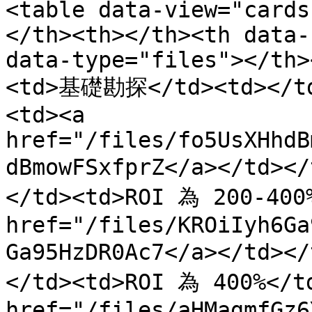
<table data-view="cards
</th><th></th><th data-
data-type="files"></th>
<td>基礎勘探</td><td></td
<td><a 
href="/files/fo5UsXHhdB
dBmowFSxfprZ</a></td>
</td><td>ROI 為 200-400%
href="/files/KROiIyh6Ga
Ga95HzDR0Ac7</a></td>
</td><td>ROI 為 400%</td
href="/files/aHMagmfGz6