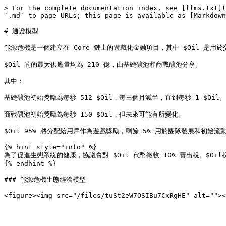
> For the complete documentation index, see [llms.txt](
`.md` to page URLs; this page is available as [Markdown
# 通證模型

能源危機是一個建立在 Core 鏈上的遊戲化金融項目，其中 $Oil 是用
$Oil 的的最大供應量均為 210 億，由基礎礦池和商戰礦池分享。

其中：

基礎礦池初始獎勵為每秒 512 $Oil，每三個月減半，直到每秒 1 $Oil。

商戰礦池初始獎勵為每秒 150 $Oil，但未來可能有所變化。

$Oil 95% 將分配給用戶作為遊戲獎勵，剩餘 5% 用於團隊發展和初始流動
{% hint style="info" %}

為了促進生態系統的健康，協議會對 $Oil 代幣徵收 10% 賣出稅。$Oil稅收
{% endhint %}

### 能源危機生態經濟模型
