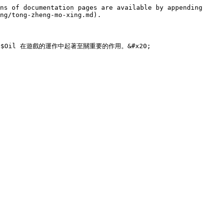
ns of documentation pages are available by appending 
ng/tong-zheng-mo-xing.md).

il 在遊戲的運作中起著至關重要的作用。&#x20;
