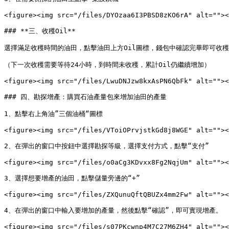
<figure><img src="/files/DYOzaa6I3PBSD8zKO6rA" alt=""><
### **三、收穫Oil**

選擇滿足收穫時間的油田，點擊油田上方Oil圖標，錢包中確認完畢即可收穫Oi
（下一次收穫需要等待24小時，到時間未收穫，累計Oil仍繼續增加）

<figure><img src="/files/LwuDNJzw8kxAsPN6QbFk" alt=""><
### 四、勘探增產：購買石油產量包來增加油田的產量

1、點擊右上角油”三個油桶“圖標

<figure><img src="/files/VToiOPrvjstkGd8j8WGE" alt=""><
2、在彈出的窗口中按鈕中選擇勘探等級，選擇支付方式，點擊“支付”

<figure><img src="/files/o0aCg3KDvxx8Fg2NqjUm" alt=""><
3、選擇想要增產的油田，點擊儲量旁邊的“+”

<figure><img src="/files/ZXQunuQftQBUZx4mm2Fw" alt=""><
4、在彈出的窗口中輸入要增加的產量，然後點擊“確認”，即可實現增產。
