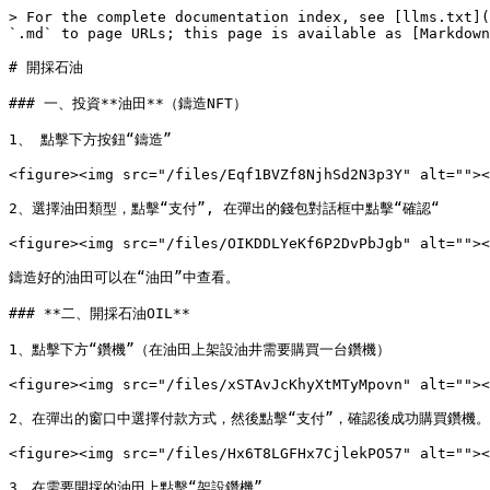
> For the complete documentation index, see [llms.txt](
`.md` to page URLs; this page is available as [Markdown
# 開採石油

### 一、投資**油田**（鑄造NFT）

1、 點擊下方按鈕“鑄造”

<figure><img src="/files/Eqf1BVZf8NjhSd2N3p3Y" alt=""><
2、選擇油田類型，點擊“支付”, 在彈出的錢包對話框中點擊“確認“

<figure><img src="/files/OIKDDLYeKf6P2DvPbJgb" alt=""><
鑄造好的油田可以在“油田”中查看。

### **二、開採石油OIL**

1、點擊下方“鑽機”（在油田上架設油井需要購買一台鑽機）

<figure><img src="/files/xSTAvJcKhyXtMTyMpovn" alt=""><
2、在彈出的窗口中選擇付款方式，然後點擊“支付”，確認後成功購買鑽機。

<figure><img src="/files/Hx6T8LGFHx7CjlekPO57" alt=""><
3、在需要開採的油田上點擊“架設鑽機”
