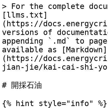
> For the complete docu
[llms.txt]
(https://docs.energycri
versions of documentati
appending `.md` to page
available as [Markdown]
(https://docs.energycri
jian-jie/kai-cai-shi-yo
# 開採石油

{% hint style="info" %}
