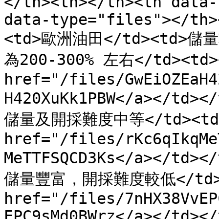
</th><th></th><th data-
data-type="files"></th>
<td>歐洲油田</td><td>儲
為200-300% 左右</td><td><
href="/files/GwEiOZEaH4
H420XuKk1PBW</a></td>
儲量及開採難度中等</td><td>RO
href="/files/rKc6qIkqMe
MeTTFSQCD3Ks</a></td>
儲量豐富，開採難度較低</td><td
href="/files/7nHX38VvEP
EPC9sMd0BWrz</a></td></